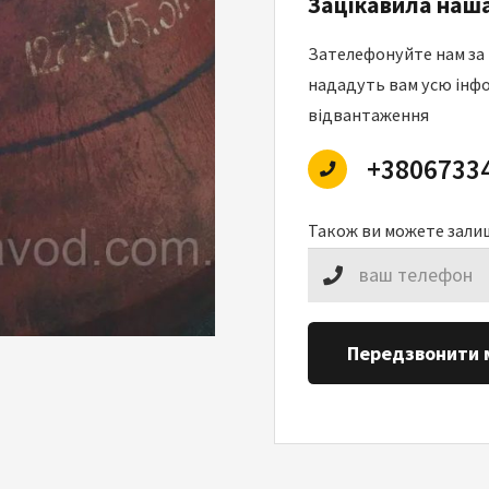
Зацікавила наша
Зателефонуйте нам за
нададуть вам усю інфо
відвантаження
+3806733
Також ви можете зали
Передзвонити 