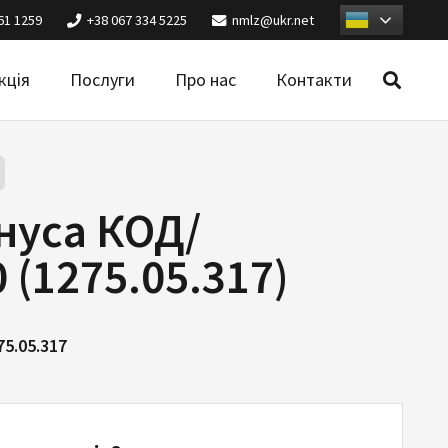
61 1259
+38 067 334 5225
nmlz@ukr.net
кція
Послуги
Про нас
Контакти
нуса КОД/
 (1275.05.317)
75.05.317