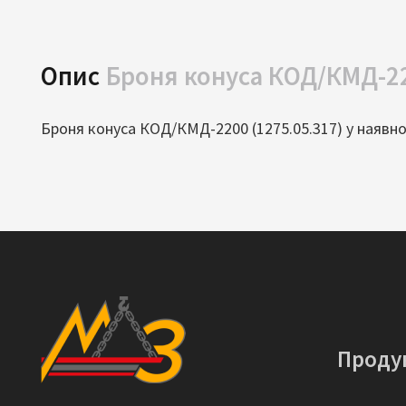
Опис
Броня конуса КОД/КМД-22
Броня конуса КОД/КМД-2200 (1275.05.317) у наявно
Проду