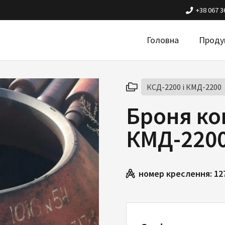
+38 067 3
Головна
Проду
КСД-2200 і КМД-2200
Броня ко
КМД-2200
номер креслення:
12