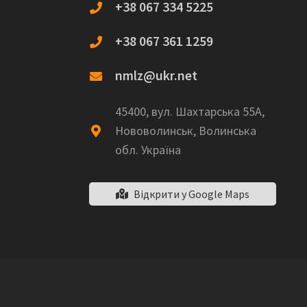
+38 067 334 5225
+38 067 361 1259
nmlz@ukr.net
45400, вул. Шахтарська 55А,
Нововолинськ, Волинська
обл. Україна
Відкрити у Google Maps