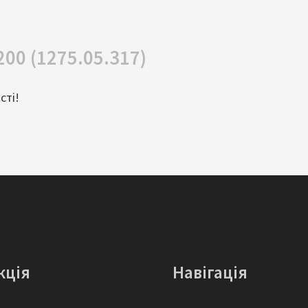
00 (1275.05.317)
сті!
кція
Навігація