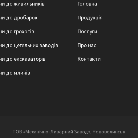
ни до живильників
Головна
ни до дробарок
Продукція
ни до грохотів
Послуги
ни до цегельних заводів
Про нас
ни до екскаваторів
Контакти
ни до млинів
ТОВ «Механічно-Ливарний Завод», Нововолинськ