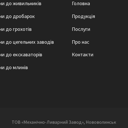
ни до живильників
Головна
ни до дробарок
Продукція
ни до грохотів
Послуги
ни до цегельних заводів
Про нас
ни до екскаваторів
Контакти
ни до млинів
ТОВ «Механічно-Ливарний Завод», Нововолинськ