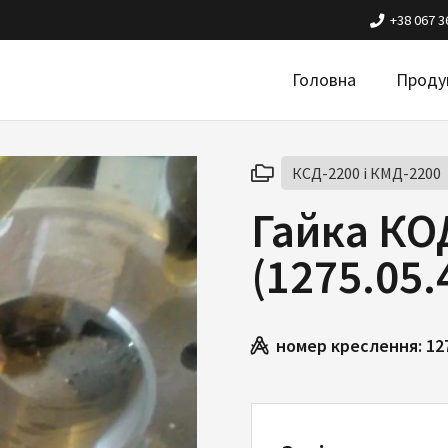
+38 067 3
Головна
Проду
КСД-2200 і КМД-2200
Гайка КО
(1275.05.
номер креслення:
12