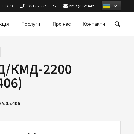
61 1259
+38 067 334 5225
nmlz@ukr.net
кція
Послуги
Про нас
Контакти
Д/КМД-2200
406)
75.05.406