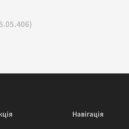
5.05.406)
кція
Навігація