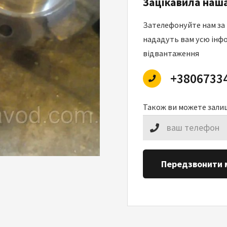
Зацікавила наша
Зателефонуйте нам за
нададуть вам усю інфо
відвантаження
+3806733
Також ви можете зали
Передзвонити 