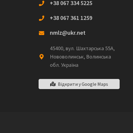
+38 067 334 5225
+38 067 361 1259
nmlz@ukr.net
45400, вул. Шахтарська 55А,
Нововолинськ, Волинська
обл. Україна
Відкрити у Google Maps