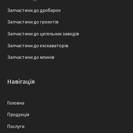
– втулки;
– зірочки;
Запчастини до дробарок
– півмуфти;
Запчастини до грохотів
– вали;
Запчастини до цегельних заводів
– колосники;
– шестерні;
Запчастини до екскаваторів
– шківи;
Запчастини до млинів
– корпуси;
– картери;
– кришки
Навігація
– ступиці;
– колеса для вагонеток;
– ролики конвеєрні;
Головна
– модельну оснастку;
Продукція
– запчастини для кар’єрної техніки;
З повагою,
Послуги