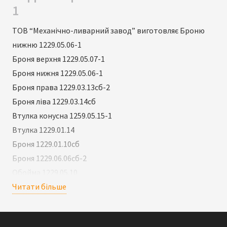
1
ТОВ “Механічно-ливарний завод” виготовляє Броню
нижню 1229.05.06-1
Броня верхня 1229.05.07-1
Броня нижня 1229.05.06-1
Броня права 1229.03.13сб-2
Броня ліва 1229.03.14сб
Втулка конусна 1259.05.15-1
Втулка 1229.01.14
Броня 1229.01.10сб
Броня 1229.06.06сб-2
Обойма 1229.05.10
Броня нижнього поясу 1259.02.04
Читати більше
Броня верхнього поясу 1259.02.02
Колпак 1259.03.308