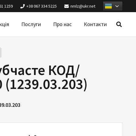
61 1259
+38 067 334 5225
nmlz@ukr.net
кція
Послуги
Про нас
Контакти
убчасте КОД/
 (1239.03.203)
39.03.203