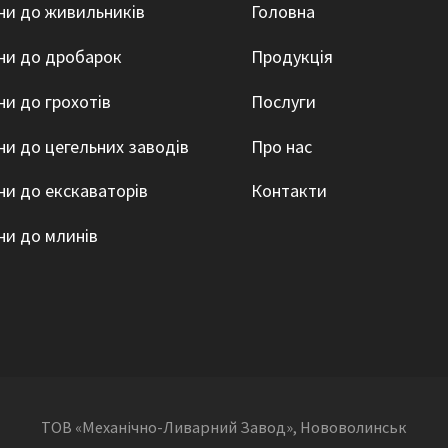
ни до живильників
Головна
ни до дробарок
Продукція
ни до грохотів
Послуги
ни до цегельних заводів
Про нас
ни до екскаваторів
Контакти
ни до млинів
ТОВ «Механічно-Ливарний Завод», Нововолинськ