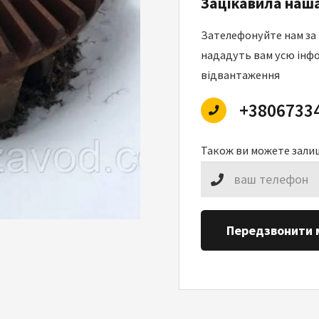
Зацікавила наша
Зателефонуйте нам за
нададуть вам усю інфо
відвантаження
+3806733
Також ви можете зали
Передзвонити 