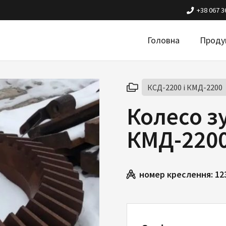
+38 067 3
Головна
Проду
КСД-2200 і КМД-2200
Колесо з
КМД-2200
номер креслення:
12