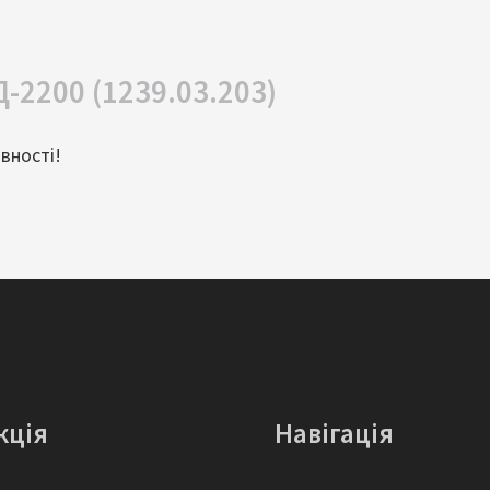
-2200 (1239.03.203)
вності!
кція
Навігація