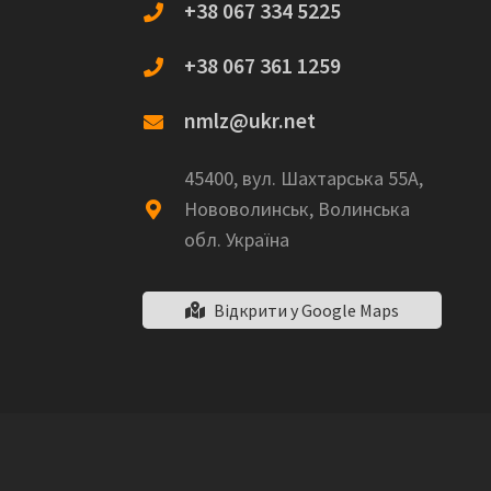
+38 067 334 5225
+38 067 361 1259
nmlz@ukr.net
45400, вул. Шахтарська 55А,
Нововолинськ, Волинська
обл. Україна
Відкрити у Google Maps