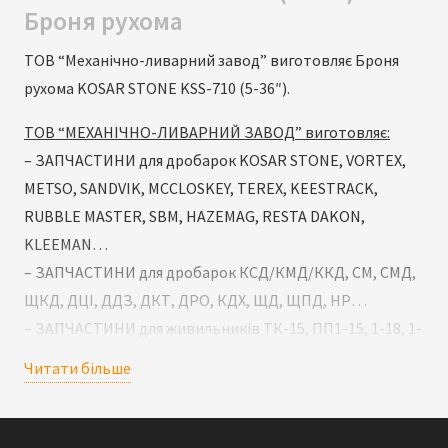
Броня рухома
ТОВ “Механічно-ливарний завод” виготовляє Броня
рухома KOSAR STONE KSS-710 (5-36″).
ТОВ “МЕХАНІЧНО-ЛИВАРНИЙ ЗАВОД” виготовляє:
– ЗАПЧАСТИНИ для дробарок KOSAR STONE, VORTEX,
METSO, SANDVIK, MCCLOSKEY, TEREX, KEESTRACK,
RUBBLE MASTER, SBM, HAZEMAG, RESTA DAKON,
KLEEMAN…
– ЗАПЧАСТИНИ для дробарок КСД/КМД/ККД, СМ, СМД,
ЩКД, ДЦІ, ДДЗ, ДКТ, ДРО, КДХ, ЩД, ЩПД, НР…
– ЗАПЧАСТИНИ для живильників ТК-15, ПП1-15, 1-18, 1-
24, 2-12, 2-15, 2-18, П-804…
Читати більше
– ЗАПЧАСТИНИ для млинів Makrum, СМ-1456, ШБМ,
ММТ, МШР, Ш…
– ЗАПЧАСТИНИ для екскаваторів ЕКГ-5, ЕКГ-8, ЕКГ-10,