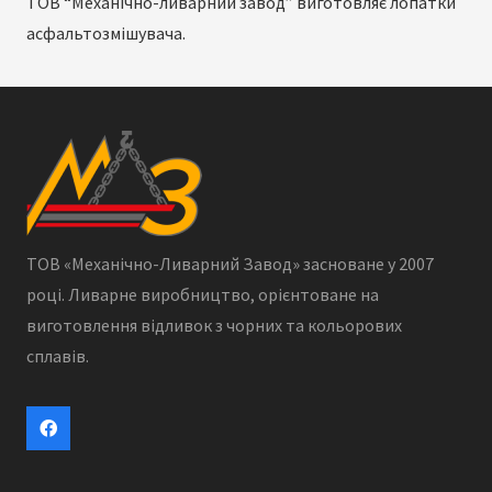
ТОВ “Механічно-ливарний завод” виготовляє лопатки
асфальтозмішувача.
ТОВ «Механічно-Ливарний Завод» засноване у 2007
році. Ливарне виробництво, орієнтоване на
виготовлення відливок з чорних та кольорових
сплавів.