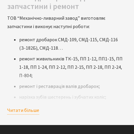
запчастини і ремонт
ТОВ “Механічно-ливарний завод” виготовляє
запчастини і виконує наступні роботи:
ремонт дробарок СМД-109, СМД-115, СМД-116
(З-182Б), СМД-118…
ремонт живильників ТК-15, ПП 1-12, ПП1-15, ПП
1-18, ПП 1-24, ПП 2-12, ПП 2-15, ПП 2-18, ПП 2-24,
П-804;
ремонт і реставрація валів дробарок;
нарізка зубів шестерень і зубчатих коліс;
повна механічна обробка заготовок;
Читати більше
термічна обробка (загартування, нормалізація,
відпуск).