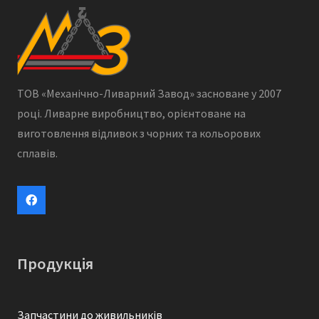
ТОВ “Механічно-ливарний завод” виготовляє ролики
конвеєрні, модельну оснастку, сталеве, чавунне і
бронзові литво та запчастини для дробарок (КСД,
КМД, ККД, СМ, СД), екскаваторів, в тому числі зубі
ТОВ «Механічно-Ливарний Завод» засноване у 2007
(ЕКГ-5, ЕКГ-8, ЕКГ-10, ЕО-5122, ЕО-4321, ЕО-5124,
році. Ливарне виробництво, орієнтоване на
Е-2503, БелАЗ, Atek, Volvo, Caterpillar), живильників
виготовлення відливок з чорних та кольорових
(П-804, ТК-15, 1-12, 1-15, 1-18, 1-24, 2-12, 2-15, 2-18, 2-
сплавів.
24), грохотів (ГІЛ, ГІТ), млинів.
Продукція
Запчастини до живильників