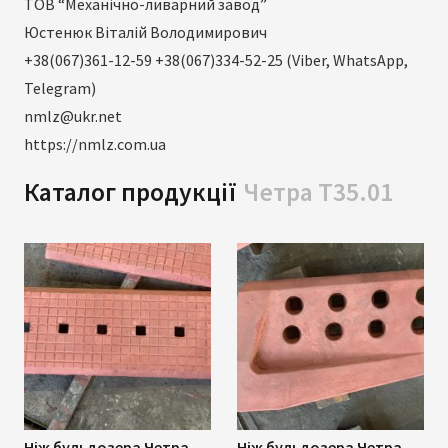
ТОВ “Механічно-ливарний завод”
Юстенюк Віталій Володимирович
+38(067)361-12-59 +38(067)334-52-25 (Viber, WhatsApp,
Telegram)
nmlz@ukr.net
https://nmlz.com.ua
Каталог продукції
Четра Т35.01
Ніж бульдозера Четра
Ніж бульдозера Четра