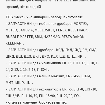
запчастини для бульдозера Четра 35.01: ніж лівий, ніж
правий, ніж середній.
ТОВ “Механічно-ливарний завод” виготовляє:
– ЗАПЧАСТИНИ для мобільних дробарок VORTEX,
METSO, SANDVIK, MCCLOSKEY, TEREX, KEESTRACK,
RUBBLE MASTER, SBM, HAZEMAG, RESTA DAKON,
KLEEMAN…
– ЗАПЧАСТИНИ для дробарок КСД/КМД/ККД, СМ, СМД,
ЩКД, ДЦІ, ДДЗ, ДКТ, ДРО, КДХ, ЩД, ЩПД, НР…
– ЗАПЧАСТИНИ для живильників ТК-15, ПП1-15, 1-18, 1-
24, 2-12, 2-15, 2-18, П-804…
– ЗАПЧАСТИНИ для млинів Makrum, СМ-1456, ШБМ,
ММТ, МШР, Ш…
– ЗАПЧАСТИНИ для екскаваторів ЕКГ-5, ЕКГ-8, ЕКГ-10,
ЕШ-6/45, ЕШ-10/70, ЕШ-15/90, ЕШ-20/90, ЕО…
– сталеве, чавунне і бронзове литво;