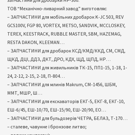
запчастини для дробарки HP-300.
ТОВ “Механічно-ливарний завод” виготовляє:
– ЗАПЧАСТИНИ для мобільних дробарок K-JC 503, REV
GCS100V, FGP 80, VORTEX, METSO, SANDVIK, MCCLOSKEY,
TEREX, KEESTRACK, RUBBLE MASTER, SBM, HAZEMAG,
RESTA DAKON, KLEEMAN…
– ЗАПЧАСТИНИ для дробарок КСД/КМД/ККД, СМ, СМД,
ЩКД, ДЦІ, ДДЗ, ДКТ, ДРО, КДХ, ЩД, ЩПД, НР…
– ЗАПЧАСТИНИ для живильників ТК-15, ПП1-15, 1-18, 1-
24, 2-12, 2-15, 2-18, П-804…
– ЗАПЧАСТИНИ для млинів Makrum, СМ-1456, ШБМ,
ММТ, МШР, Ш…
– ЗАПЧАСТИНИ для екскаваторів ЕКГ-5, ЕКГ-8, ЕКГ-10,
ЕШ-6/45, ЕШ-10/70, ЕШ-15/90, ЕШ-20/90, ЕО…
– ЗАПЧАСТИНИ для бульдозерів ЧЕТРА, БЕЛАЗ, Т-170…
– сталеве, чавунне і бронзове литво;