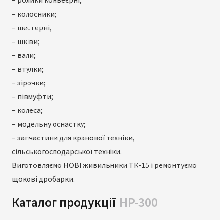
– ролики конвеєрні;
– колосники;
– шестерні;
– шківи;
– вали;
– втулки;
– зірочки;
– півмуфти;
– колеса;
– модельну оснастку;
– запчастини для кранової техніки,
сільськогосподарської техніки.
Виготовляємо НОВІ живильники ТК-15 і ремонтуємо
щокові дробарки.
Каталог продукції
HP-300