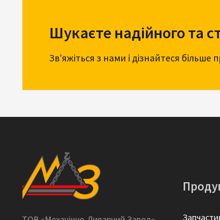
Шукаєте надійного та с
Зв’яжіться з нами і дізнайтеся більше 
Проду
Запчасти
ТОВ «Механічно-Ливарний Завод»