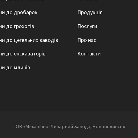
ни до дробарок
Продукція
ни до грохотів
Послуги
ни до цегельних заводів
Про нас
ни до екскаваторів
Контакти
ни до млинів
ТОВ «Механічно-Ливарний Завод», Нововолинськ