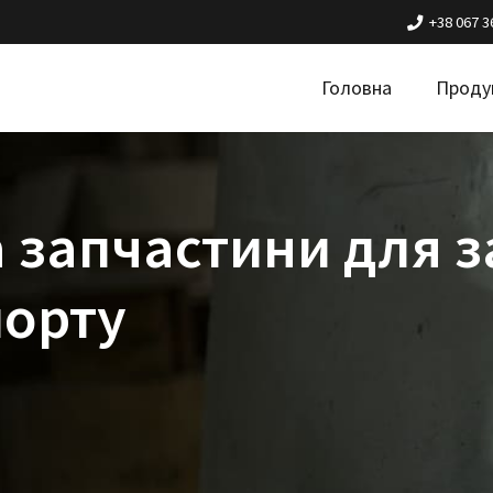
+38 067 3
Головна
Проду
 запчастини для з
порту