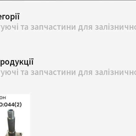
горії
уючі та запчастини для залізничн
продукції
уючі та запчастини для залізничн