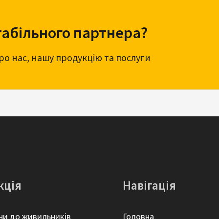
табільного партнера?
про нас, нашу продукцію та послуги
кція
Навігація
ни до живильників
Головна