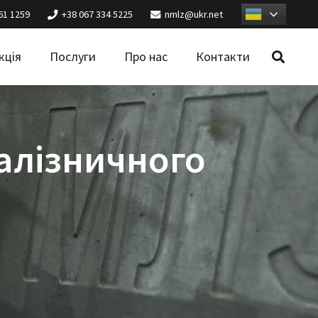
61 1259
+38 067 334 5225
nmlz@ukr.net
кція
Послуги
Про нас
Контакти
алізничного